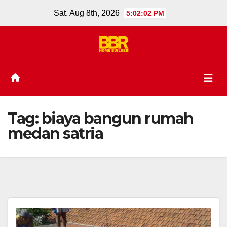
Skip
Sat. Aug 8th, 2026
5:02:02 PM
to
content
Tag:
biaya bangun rumah
medan satria