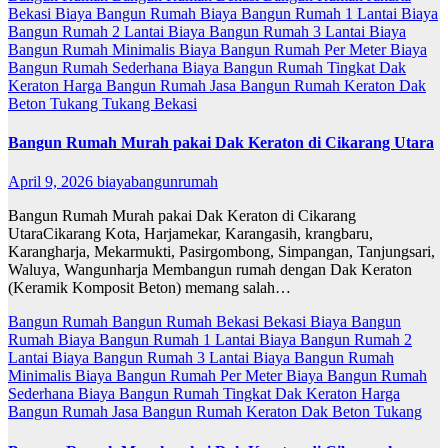
Bekasi
Biaya Bangun Rumah
Biaya Bangun Rumah 1 Lantai
Biaya
Bangun Rumah 2 Lantai
Biaya Bangun Rumah 3 Lantai
Biaya
Bangun Rumah Minimalis
Biaya Bangun Rumah Per Meter
Biaya
Bangun Rumah Sederhana
Biaya Bangun Rumah Tingkat
Dak
Keraton
Harga Bangun Rumah
Jasa Bangun Rumah
Keraton Dak
Beton
Tukang
Tukang Bekasi
Bangun Rumah Murah pakai Dak Keraton di Cikarang Utara
April 9, 2026
biayabangunrumah
Bangun Rumah Murah pakai Dak Keraton di Cikarang
UtaraCikarang Kota, Harjamekar, Karangasih, krangbaru,
Karangharja, Mekarmukti, Pasirgombong, Simpangan, Tanjungsari,
Waluya, Wangunharja Membangun rumah dengan Dak Keraton
(Keramik Komposit Beton) memang salah…
Bangun Rumah
Bangun Rumah Bekasi
Bekasi
Biaya Bangun
Rumah
Biaya Bangun Rumah 1 Lantai
Biaya Bangun Rumah 2
Lantai
Biaya Bangun Rumah 3 Lantai
Biaya Bangun Rumah
Minimalis
Biaya Bangun Rumah Per Meter
Biaya Bangun Rumah
Sederhana
Biaya Bangun Rumah Tingkat
Dak Keraton
Harga
Bangun Rumah
Jasa Bangun Rumah
Keraton Dak Beton
Tukang