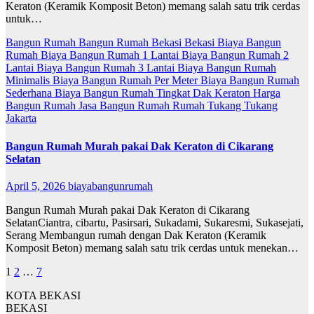
Keraton (Keramik Komposit Beton) memang salah satu trik cerdas
untuk…
Bangun Rumah
Bangun Rumah Bekasi
Bekasi
Biaya Bangun
Rumah
Biaya Bangun Rumah 1 Lantai
Biaya Bangun Rumah 2
Lantai
Biaya Bangun Rumah 3 Lantai
Biaya Bangun Rumah
Minimalis
Biaya Bangun Rumah Per Meter
Biaya Bangun Rumah
Sederhana
Biaya Bangun Rumah Tingkat
Dak Keraton
Harga
Bangun Rumah
Jasa Bangun Rumah
Rumah
Tukang
Tukang
Jakarta
Bangun Rumah Murah pakai Dak Keraton di Cikarang
Selatan
April 5, 2026
biayabangunrumah
Bangun Rumah Murah pakai Dak Keraton di Cikarang
SelatanCiantra, cibartu, Pasirsari, Sukadami, Sukaresmi, Sukasejati,
Serang Membangun rumah dengan Dak Keraton (Keramik
Komposit Beton) memang salah satu trik cerdas untuk menekan…
Posts
1
2
…
7
pagination
KOTA BEKASI
BEKASI