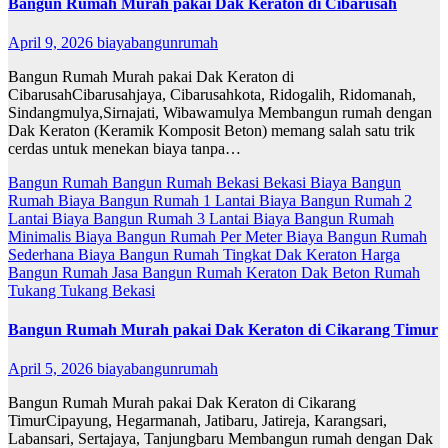
Bangun Rumah Murah pakai Dak Keraton di Cibarusah
April 9, 2026
biayabangunrumah
Bangun Rumah Murah pakai Dak Keraton di
CibarusahCibarusahjaya, Cibarusahkota, Ridogalih, Ridomanah,
Sindangmulya,Sirnajati, Wibawamulya Membangun rumah dengan
Dak Keraton (Keramik Komposit Beton) memang salah satu trik
cerdas untuk menekan biaya tanpa…
Bangun Rumah
Bangun Rumah Bekasi
Bekasi
Biaya Bangun
Rumah
Biaya Bangun Rumah 1 Lantai
Biaya Bangun Rumah 2
Lantai
Biaya Bangun Rumah 3 Lantai
Biaya Bangun Rumah
Minimalis
Biaya Bangun Rumah Per Meter
Biaya Bangun Rumah
Sederhana
Biaya Bangun Rumah Tingkat
Dak Keraton
Harga
Bangun Rumah
Jasa Bangun Rumah
Keraton Dak Beton
Rumah
Tukang
Tukang Bekasi
Bangun Rumah Murah pakai Dak Keraton di Cikarang Timur
April 5, 2026
biayabangunrumah
Bangun Rumah Murah pakai Dak Keraton di Cikarang
TimurCipayung, Hegarmanah, Jatibaru, Jatireja, Karangsari,
Labansari, Sertajaya, Tanjungbaru Membangun rumah dengan Dak