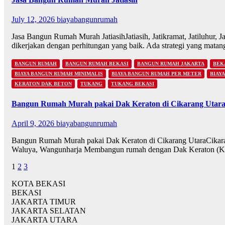
July 12, 2026
biayabangunrumah
Jasa Bangun Rumah Murah JatiasihJatiasih, Jatikramat, Jatiluhur, J
dikerjakan dengan perhitungan yang baik. Ada strategi yang mata
BANGUN RUMAH
BANGUN RUMAH BEKASI
BANGUN RUMAH JAKARTA
BEK
BIAYA BANGUN RUMAH MINIMALIS
BIAYA BANGUN RUMAH PER METER
BIAY
KERATON DAK BETON
TUKANG
TUKANG BEKASI
Bangun Rumah Murah pakai Dak Keraton di Cikarang Utar
April 9, 2026
biayabangunrumah
Bangun Rumah Murah pakai Dak Keraton di Cikarang UtaraCikaran
Waluya, Wangunharja Membangun rumah dengan Dak Keraton (K
Posts
1
2
3
pagination
KOTA BEKASI
BEKASI
JAKARTA TIMUR
JAKARTA SELATAN
JAKARTA UTARA