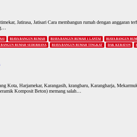
atimekar, Jatirasa, Jatisari Cara membangun rumah dengan anggaran terba
ng…
ASI
BIAYA BANGUN RUMAH
BIAYA BANGUN RUMAH 1 LANTAI
BIAYA BANGUN RUM
A BANGUN RUMAH SEDERHANA
BIAYA BANGUN RUMAH TINGKAT
DAK KERATON
a
g Kota, Harjamekar, Karangasih, krangbaru, Karangharja, Mekarmukt
eramik Komposit Beton) memang salah…