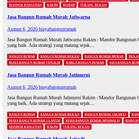
MANDOR BANGUNAN
RAKIM
RUMAH
TUKANG BEKASI
Jasa Bangun Rumah Murah Jatiwarna
August 6, 2026
biayabangunrumah
Jasa Bangun Rumah Murah Jatiwarna Rakim : Mandor Bangunan Cara
yang baik. Ada strategi yang matang sejak…
BANGUN RUMAH
BANGUN RUMAH BEKASI
BANGUN RUMAH MURAH
BEKAS
BIAYA BANGUN RUMAH TINGKAT
HARGA BANGUN RUMAH
JASA BANGUN RU
Jasa Bangun Rumah Murah Jatimurni
August 6, 2026
biayabangunrumah
Jasa Bangun Rumah Murah Jatimurni Rakim : Mandor Bangunan Cara
yang baik. Ada strategi yang matang sejak…
BANGUN RUMAH
BANGUN RUMAH BEKASI
BANGUN RUMAH JAKARTA
BAN
BIAYA BANGUN RUMAH 3 LANTAI
BIAYA BANGUN RUMAH MINIMALIS
BIAYA 
MANDOR BANGUNAN
RAKIM
TUKANG BEKASI
Jasa Bangun Rumah Murah Jatiasih