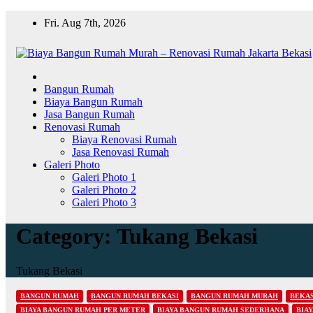
Skip
Fri. Aug 7th, 2026
to
content
Bangun Rumah
Biaya Bangun Rumah
Jasa Bangun Rumah
Renovasi Rumah
Biaya Renovasi Rumah
Jasa Renovasi Rumah
Galeri Photo
Galeri Photo 1
Galeri Photo 2
Galeri Photo 3
Category:
Tukang Bekasi
Tukang Bekasi
BANGUN RUMAH
BANGUN RUMAH BEKASI
BANGUN RUMAH MURAH
BEKAS
BIAYA BANGUN RUMAH PER METER
BIAYA BANGUN RUMAH SEDERHANA
BIA