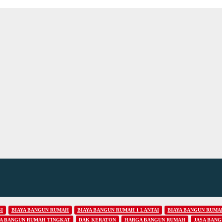
I
BIAYA BANGUN RUMAH
BIAYA BANGUN RUMAH 1 LANTAI
BIAYA BANGUN RUMAH
YA BANGUN RUMAH TINGKAT
DAK KERATON
HARGA BANGUN RUMAH
JASA BAN