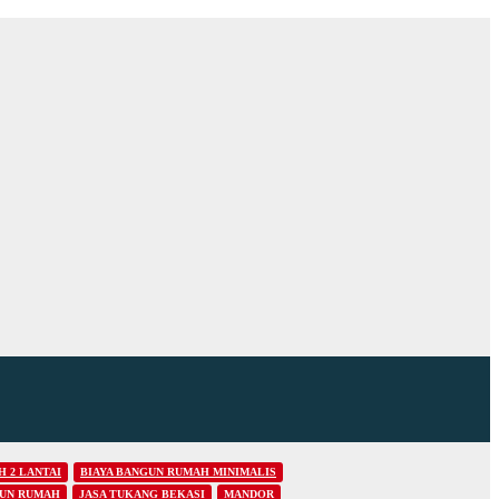
 2 LANTAI
BIAYA BANGUN RUMAH MINIMALIS
GUN RUMAH
JASA TUKANG BEKASI
MANDOR