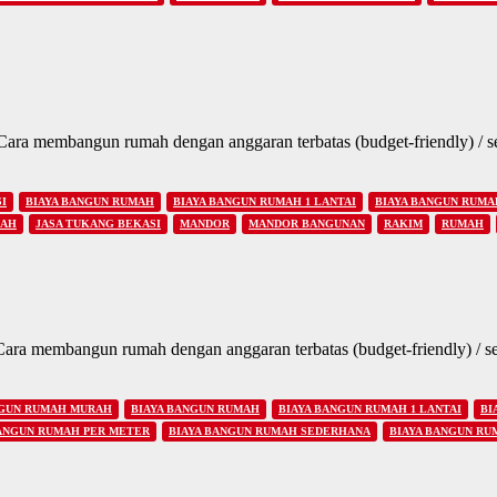
 membangun rumah dengan anggaran terbatas (budget-friendly) / ses
I
BIAYA BANGUN RUMAH
BIAYA BANGUN RUMAH 1 LANTAI
BIAYA BANGUN RUMAH
MAH
JASA TUKANG BEKASI
MANDOR
MANDOR BANGUNAN
RAKIM
RUMAH
 membangun rumah dengan anggaran terbatas (budget-friendly) / ses
GUN RUMAH MURAH
BIAYA BANGUN RUMAH
BIAYA BANGUN RUMAH 1 LANTAI
BI
BANGUN RUMAH PER METER
BIAYA BANGUN RUMAH SEDERHANA
BIAYA BANGUN RU