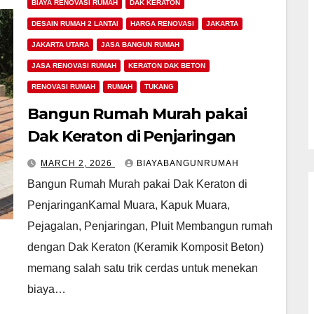
BIAYA RENOVASI RUMAH
DAK KERATON
DESAIN RUMAH 2 LANTAI
HARGA RENOVASI
JAKARTA
JAKARTA UTARA
JASA BANGUN RUMAH
JASA RENOVASI RUMAH
KERATON DAK BETON
RENOVASI RUMAH
RUMAH
TUKANG
Bangun Rumah Murah pakai
Dak Keraton di Penjaringan
MARCH 2, 2026
BIAYABANGUNRUMAH
Bangun Rumah Murah pakai Dak Keraton di
PenjaringanKamal Muara, Kapuk Muara,
Pejagalan, Penjaringan, Pluit Membangun rumah
dengan Dak Keraton (Keramik Komposit Beton)
memang salah satu trik cerdas untuk menekan
biaya…