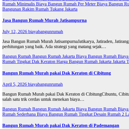
Rumah Minimalis
Biaya Bangun Rumah Per Meter
Biaya Bangun R
Bangunan
Rakim
Rumah
Tukang Jakarta
Jasa Bangun Rumah Murah Jatisampurna
July 12, 2026
biayabangunrumah
Jasa Bangun Rumah Murah JatisampurnaJatikarya, Jatiraden, Jatirang
perhitungan yang baik. Ada strategi yang matang sejak…
Bangun Rumah
Bangun Rumah Jakarta
Biaya Bangun Rumah
Biaya
Rumah Tingkat
Dak Keraton
Harga Bangun Rumah
Jakarta
Jakarta 
Bangun Rumah Murah pakai Dak Keraton di Cibitung
April 5, 2026
biayabangunrumah
Bangun Rumah Murah pakai Dak Keraton di CibitungCibuntu, Cibit
salah satu trik cerdas untuk menekan biaya…
Bangun Rumah
Bangun Rumah Jakarta
Biaya Bangun Rumah
Biaya
Rumah Sederhana
Biaya Bangun Rumah Tingkat
Desain Rumah 2 L
Bangun Rumah Murah pakai Dak Keraton di Pademangan