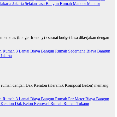
Jakarta
Jakarta Selatan
Jasa Bangun Rumah
Mandor
Mandor
erbatas (budget-friendly) / sesuai budget bisa dikerjakan dengan
n Rumah 3 Lantai
Biaya Bangun Rumah Sederhana
Biaya Bangun
Jakarta
un rumah dengan Dak Keraton (Keramik Komposit Beton) memang
n Rumah 3 Lantai
Biaya Bangun Rumah Per Meter
Biaya Bangun
h
Keraton Dak Beton
Renovasi Rumah
Rumah
Tukang