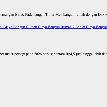
mangan Barat, Pademangan Timur Membangun rumah dengan Dak Kera
si
Biaya Bangun Rumah
Biaya Bangun Rumah 2 Lantai
Biaya Bangu
r meter persegi pada 2026 berkisar antara Rp4,5 juta hingga lebih dari