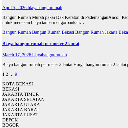
April 5, 2026
biayabangunrumah
Bangun Rumah Murah pakai Dak Keraton di PademanganAncol, Pade
untuk menekan biaya tanpa mengorbankan…
Bangun Rumah
Bangun Rumah Bekasi
Bangun Rumah Jakarta
Beka
Biaya bangun rumah per meter 2 lantai
March 17, 2026
biayabangunrumah
Biaya bangun rumah per meter 2 lantai Harga bangun rumah 2 lantai pe
Posts
1
2
…
9
pagination
KOTA BEKASI
BEKASI
JAKARTA TIMUR
JAKARTA SELATAN
JAKARTA UTARA
JAKARTA BARAT
JAKARTA PUSAT
DEPOK
BOGOR