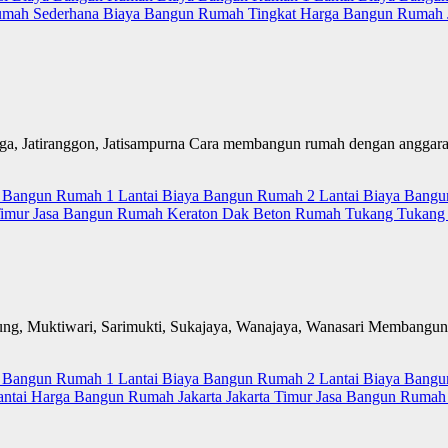
umah Sederhana
Biaya Bangun Rumah Tingkat
Harga Bangun Rumah
ga, Jatiranggon, Jatisampurna Cara membangun rumah dengan anggaran t
 Bangun Rumah 1 Lantai
Biaya Bangun Rumah 2 Lantai
Biaya Bangu
Timur
Jasa Bangun Rumah
Keraton Dak Beton
Rumah
Tukang
Tukang 
ung, Muktiwari, Sarimukti, Sukajaya, Wanajaya, Wanasari Membang
 Bangun Rumah 1 Lantai
Biaya Bangun Rumah 2 Lantai
Biaya Bangu
antai
Harga Bangun Rumah
Jakarta
Jakarta Timur
Jasa Bangun Ruma