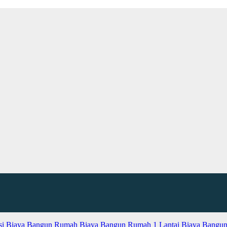
si
Biaya Bangun Rumah
Biaya Bangun Rumah 1 Lantai
Biaya Bangun