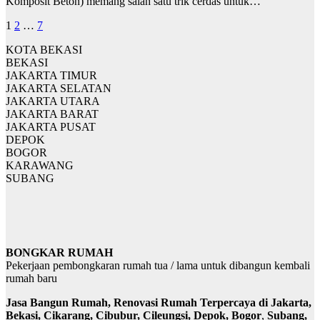
Komposit Beton) memang salah satu trik cerdas untuk…
Posts
1
2
…
7
pagination
KOTA BEKASI
BEKASI
JAKARTA TIMUR
JAKARTA SELATAN
JAKARTA UTARA
JAKARTA BARAT
JAKARTA PUSAT
DEPOK
BOGOR
KARAWANG
SUBANG
BONGKAR RUMAH
Pekerjaan pembongkaran rumah tua / lama untuk dibangun kembali
rumah baru
Jasa Bangun Rumah, Renovasi Rumah Terpercaya di Jakarta,
Bekasi, Cikarang, Cibubur, Cileungsi, Depok, Bogor
,
Subang,