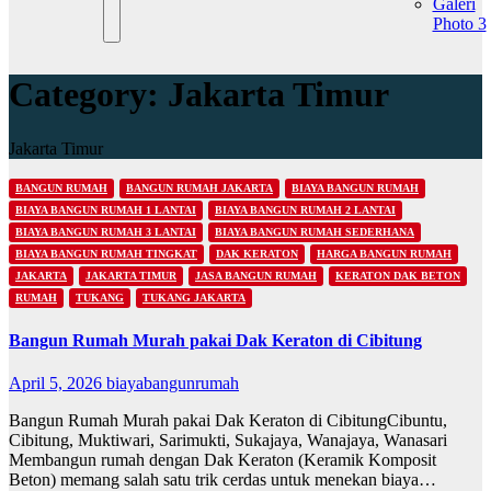
Galeri
Photo 3
Category:
Jakarta Timur
Jakarta Timur
BANGUN RUMAH
BANGUN RUMAH JAKARTA
BIAYA BANGUN RUMAH
BIAYA BANGUN RUMAH 1 LANTAI
BIAYA BANGUN RUMAH 2 LANTAI
BIAYA BANGUN RUMAH 3 LANTAI
BIAYA BANGUN RUMAH SEDERHANA
BIAYA BANGUN RUMAH TINGKAT
DAK KERATON
HARGA BANGUN RUMAH
JAKARTA
JAKARTA TIMUR
JASA BANGUN RUMAH
KERATON DAK BETON
RUMAH
TUKANG
TUKANG JAKARTA
Bangun Rumah Murah pakai Dak Keraton di Cibitung
April 5, 2026
biayabangunrumah
Bangun Rumah Murah pakai Dak Keraton di CibitungCibuntu,
Cibitung, Muktiwari, Sarimukti, Sukajaya, Wanajaya, Wanasari
Membangun rumah dengan Dak Keraton (Keramik Komposit
Beton) memang salah satu trik cerdas untuk menekan biaya…