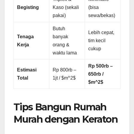
Begisting
Kaso (sekali
(bisa
pakai)
sewa/bekas)
Butuh
Lebih cepat,
Tenaga
banyak
tim kecil
Kerja
orang &
cukup
waktu lama
Rp 500rb –
Estimasi
Rp 800rb –
650rb /
Total
1jt / $m^2$
$m^2$
Tips Bangun Rumah
Murah dengan Keraton