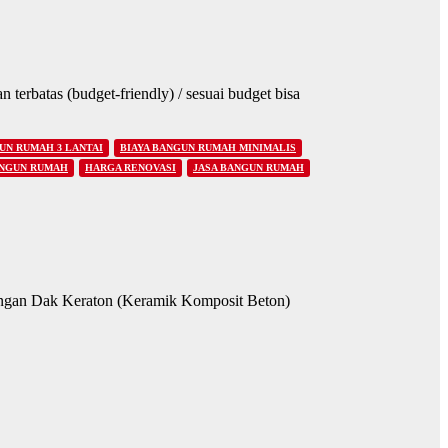
rbatas (budget-friendly) / sesuai budget bisa
UN RUMAH 3 LANTAI
BIAYA BANGUN RUMAH MINIMALIS
NGUN RUMAH
HARGA RENOVASI
JASA BANGUN RUMAH
engan Dak Keraton (Keramik Komposit Beton)