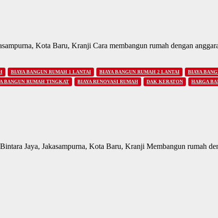
sampurna, Kota Baru, Kranji Cara membangun rumah dengan anggaran te
H
BIAYA BANGUN RUMAH 1 LANTAI
BIAYA BANGUN RUMAH 2 LANTAI
BIAYA BANG
YA BANGUN RUMAH TINGKAT
BIAYA RENOVASI RUMAH
DAK KERATON
HARGA BA
 Bintara Jaya, Jakasampurna, Kota Baru, Kranji Membangun rumah d