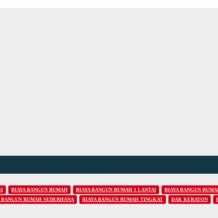
I
BIAYA BANGUN RUMAH
BIAYA BANGUN RUMAH 1 LANTAI
BIAYA BANGUN RUMAH
A BANGUN RUMAH SEDERHANA
BIAYA BANGUN RUMAH TINGKAT
DAK KERATON