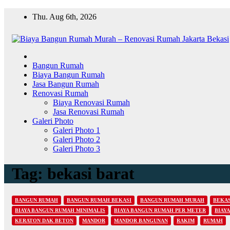
Skip
Thu. Aug 6th, 2026
to
content
Bangun Rumah
Biaya Bangun Rumah
Jasa Bangun Rumah
Renovasi Rumah
Biaya Renovasi Rumah
Jasa Renovasi Rumah
Galeri Photo
Galeri Photo 1
Galeri Photo 2
Galeri Photo 3
Tag:
bekasi barat
BANGUN RUMAH
BANGUN RUMAH BEKASI
BANGUN RUMAH MURAH
BEKAS
BIAYA BANGUN RUMAH MINIMALIS
BIAYA BANGUN RUMAH PER METER
BIAY
KERATON DAK BETON
MANDOR
MANDOR BANGUNAN
RAKIM
RUMAH