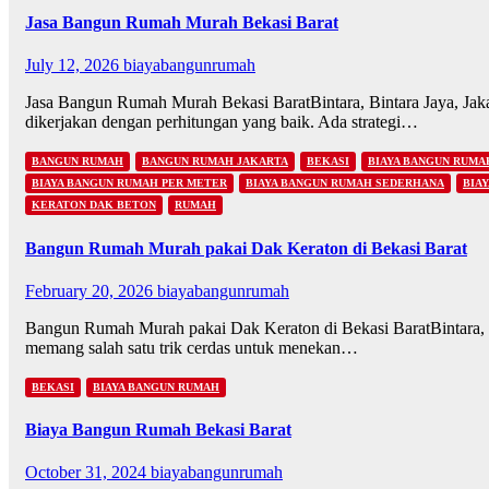
Jasa Bangun Rumah Murah Bekasi Barat
July 12, 2026
biayabangunrumah
Jasa Bangun Rumah Murah Bekasi BaratBintara, Bintara Jaya, Jaka
dikerjakan dengan perhitungan yang baik. Ada strategi…
BANGUN RUMAH
BANGUN RUMAH JAKARTA
BEKASI
BIAYA BANGUN RUMA
BIAYA BANGUN RUMAH PER METER
BIAYA BANGUN RUMAH SEDERHANA
BIA
KERATON DAK BETON
RUMAH
Bangun Rumah Murah pakai Dak Keraton di Bekasi Barat
February 20, 2026
biayabangunrumah
Bangun Rumah Murah pakai Dak Keraton di Bekasi BaratBintara,
memang salah satu trik cerdas untuk menekan…
BEKASI
BIAYA BANGUN RUMAH
Biaya Bangun Rumah Bekasi Barat
October 31, 2024
biayabangunrumah