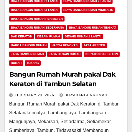
BIAYA BANGUN RUMAH 1 LANTAI
BIAYA BANGUN RUMAH 2 LANTAI
BIAYA BANGUN RUMAH 3 LANTAI
BIAYA BANGUN RUMAH MINIMALIS
BIAYA BANGUN RUMAH PER METER
BIAYA BANGUN RUMAH SEDERHANA
BIAYA BANGUN RUMAH TINGKAT
DAK KERATON
DESAIN RUMAH
DESAIN RUMAH 2 LANTAI
HARGA BANGUN RUMAH
HARGA RENOVASI
JASA ARSITEK
JASA BANGUN RUMAH
JASA DESAIN RUMAH
KERATON DAK BETON
RUMAH
TUKANG
Bangun Rumah Murah pakai Dak
Keraton di Tambun Selatan
FEBRUARY 23, 2026
BIAYABANGUNRUMAH
Bangun Rumah Murah pakai Dak Keraton di Tambun
SelatanJatimulya, Lambangjaya, Lambangsari,
Mangunjaya, Mekarsari, Setiadarma, Setiamekar,
Sumberjaya, Tambun, Tirdayasakti Membangun