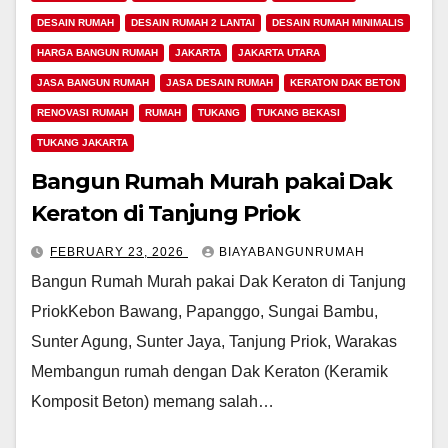
DESAIN RUMAH
DESAIN RUMAH 2 LANTAI
DESAIN RUMAH MINIMALIS
HARGA BANGUN RUMAH
JAKARTA
JAKARTA UTARA
JASA BANGUN RUMAH
JASA DESAIN RUMAH
KERATON DAK BETON
RENOVASI RUMAH
RUMAH
TUKANG
TUKANG BEKASI
TUKANG JAKARTA
Bangun Rumah Murah pakai Dak
Keraton di Tanjung Priok
FEBRUARY 23, 2026
BIAYABANGUNRUMAH
Bangun Rumah Murah pakai Dak Keraton di Tanjung
PriokKebon Bawang, Papanggo, Sungai Bambu,
Sunter Agung, Sunter Jaya, Tanjung Priok, Warakas
Membangun rumah dengan Dak Keraton (Keramik
Komposit Beton) memang salah…