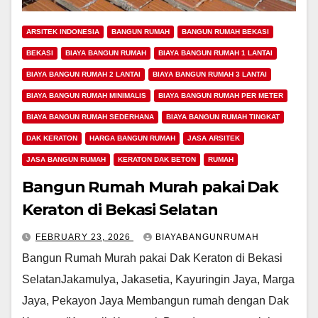
ARSITEK INDONESIA
BANGUN RUMAH
BANGUN RUMAH BEKASI
BEKASI
BIAYA BANGUN RUMAH
BIAYA BANGUN RUMAH 1 LANTAI
BIAYA BANGUN RUMAH 2 LANTAI
BIAYA BANGUN RUMAH 3 LANTAI
BIAYA BANGUN RUMAH MINIMALIS
BIAYA BANGUN RUMAH PER METER
BIAYA BANGUN RUMAH SEDERHANA
BIAYA BANGUN RUMAH TINGKAT
DAK KERATON
HARGA BANGUN RUMAH
JASA ARSITEK
JASA BANGUN RUMAH
KERATON DAK BETON
RUMAH
Bangun Rumah Murah pakai Dak
Keraton di Bekasi Selatan
FEBRUARY 23, 2026
BIAYABANGUNRUMAH
Bangun Rumah Murah pakai Dak Keraton di Bekasi
SelatanJakamulya, Jakasetia, Kayuringin Jaya, Marga
Jaya, Pekayon Jaya Membangun rumah dengan Dak