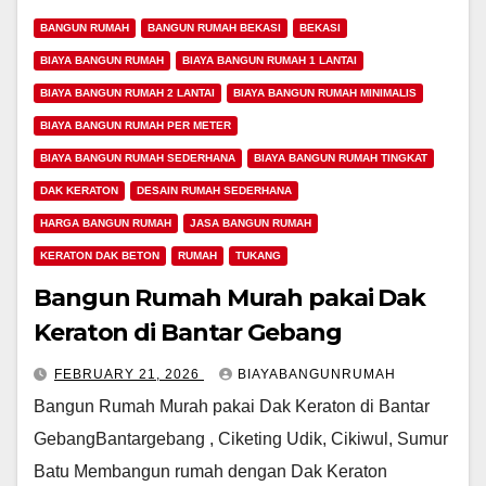
BANGUN RUMAH
BANGUN RUMAH BEKASI
BEKASI
BIAYA BANGUN RUMAH
BIAYA BANGUN RUMAH 1 LANTAI
BIAYA BANGUN RUMAH 2 LANTAI
BIAYA BANGUN RUMAH MINIMALIS
BIAYA BANGUN RUMAH PER METER
BIAYA BANGUN RUMAH SEDERHANA
BIAYA BANGUN RUMAH TINGKAT
DAK KERATON
DESAIN RUMAH SEDERHANA
HARGA BANGUN RUMAH
JASA BANGUN RUMAH
KERATON DAK BETON
RUMAH
TUKANG
Bangun Rumah Murah pakai Dak
Keraton di Bantar Gebang
FEBRUARY 21, 2026
BIAYABANGUNRUMAH
Bangun Rumah Murah pakai Dak Keraton di Bantar
GebangBantargebang , Ciketing Udik, Cikiwul, Sumur
Batu Membangun rumah dengan Dak Keraton