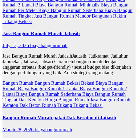
Rumah 3 Lantai
Biaya Bangun Rumah Minimalis
Biaya Bangun
Rumah Per Meter
Biaya Bangun Rumah Sederhana
Biaya Bangun
Rumah Tingkat
Jasa Bangun Rumah
Mandor Bangunan
Rakim
Tukang Bekasi
Jasa Bangun Rumah Murah Jatiasih
July 12, 2026
biayabangunrumah
Jasa Bangun Rumah Murah JatiasihJatiasih, Jatikramat, Jatiluhur,
Jatimekar, Jatirasa, Jatisari Cara membangun rumah dengan
anggaran terbatas (budget-friendly) / sesuai budget bisa dikerjakan
dengan perhitungan yang baik. Ada strategi yang matang…
Bangun Rumah
Bangun Rumah Bekasi
Bekasi
Biaya Bangun
Rumah
Biaya Bangun Rumah 1 Lantai
Biaya Bangun Rumah 2
Lantai
Biaya Bangun Rumah Sederhana
Biaya Bangun Rumah
Tingkat
Dak Keraton
Harga Bangun Rumah
Jasa Bangun Rumah
Keraton Dak Beton
Rumah
Tukang
Tukang Bekasi
Bangun Rumah Murah pakai Dak Keraton di Jatiasih
March 28, 2026
biayabangunrumah