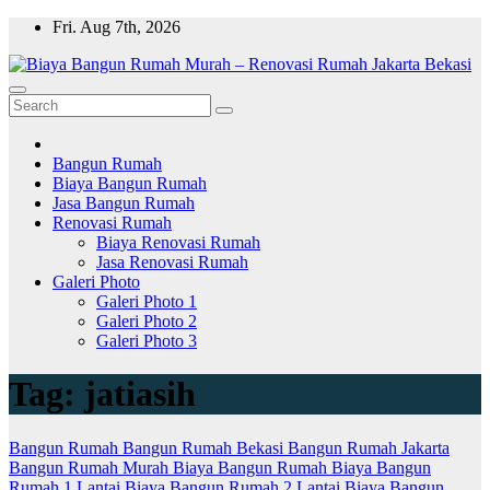
Skip
Fri. Aug 7th, 2026
to
content
Bangun Rumah
Biaya Bangun Rumah
Jasa Bangun Rumah
Renovasi Rumah
Biaya Renovasi Rumah
Jasa Renovasi Rumah
Galeri Photo
Galeri Photo 1
Galeri Photo 2
Galeri Photo 3
Tag:
jatiasih
Bangun Rumah
Bangun Rumah Bekasi
Bangun Rumah Jakarta
Bangun Rumah Murah
Biaya Bangun Rumah
Biaya Bangun
Rumah 1 Lantai
Biaya Bangun Rumah 2 Lantai
Biaya Bangun