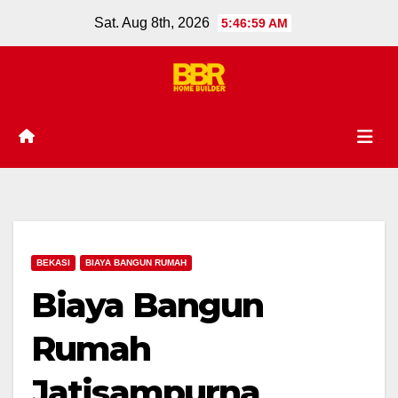
Skip
Sat. Aug 8th, 2026
5:46:59 AM
to
content
BEKASI
BIAYA BANGUN RUMAH
Biaya Bangun
Rumah
Jatisampurna