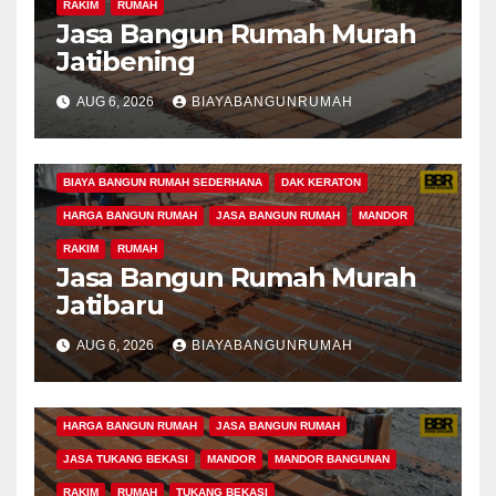
RAKIM
RUMAH
BANGUN RUMAH
BANGUN RUMAH BEKASI
Jasa Bangun Rumah Murah
BANGUN RUMAH MURAH
BEKASI
BIAYA BANGUN RUMAH
Jatibening
BIAYA BANGUN RUMAH 1 LANTAI
AUG 6, 2026
BIAYABANGUNRUMAH
BIAYA BANGUN RUMAH 2 LANTAI
BIAYA BANGUN RUMAH PER METER
BANGUN RUMAH
BANGUN RUMAH BEKASI
BIAYA BANGUN RUMAH SEDERHANA
DAK KERATON
BANGUN RUMAH MURAH
BEKASI
BIAYA BANGUN RUMAH
HARGA BANGUN RUMAH
JASA BANGUN RUMAH
MANDOR
BIAYA BANGUN RUMAH 1 LANTAI
RAKIM
RUMAH
BIAYA BANGUN RUMAH 2 LANTAI
Jasa Bangun Rumah Murah
BIAYA BANGUN RUMAH MINIMALIS
Jatibaru
BIAYA BANGUN RUMAH PER METER
AUG 6, 2026
BIAYABANGUNRUMAH
BIAYA BANGUN RUMAH SEDERHANA
BIAYA BANGUN RUMAH TINGKAT
DAK KERATON
HARGA BANGUN RUMAH
JASA BANGUN RUMAH
JASA TUKANG BEKASI
MANDOR
MANDOR BANGUNAN
RAKIM
RUMAH
TUKANG BEKASI