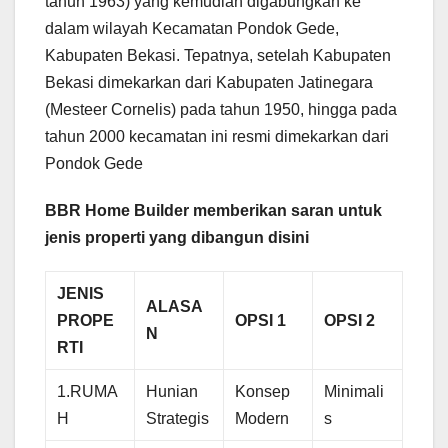
tahun 1963) yang kemudian digabungkan ke
dalam wilayah Kecamatan Pondok Gede,
Kabupaten Bekasi. Tepatnya, setelah Kabupaten
Bekasi dimekarkan dari Kabupaten Jatinegara
(Mesteer Cornelis) pada tahun 1950, hingga pada
tahun 2000 kecamatan ini resmi dimekarkan dari
Pondok Gede
BBR Home Builder memberikan saran untuk
jenis properti yang dibangun disini
JENIS
ALASA
PROPE
OPSI 1
OPSI 2
N
RTI
1.RUMA
Hunian
Konsep
Minimali
H
Strategis
Modern
s