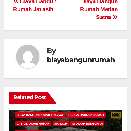
Post
Biaya Bangun
Biaya Bangun
Rumah Jatiasih
Rumah Medan
navigation
Satria
By
biayabangunrumah
BANGUN RUMAH
BANGUN RUMAH BEKASI
BANGUN RUMAH MURAH
BEKASI
BIAYA BANGUN RUMAH
BIAYA BANGUN RUMAH 1 LANTAI
Related Post
BIAYA BANGUN RUMAH PER METER
BIAYA BANGUN RUMAH SEDERHANA
BIAYA BANGUN RUMAH TINGKAT
HARGA BANGUN RUMAH
JASA BANGUN RUMAH
MANDOR
MANDOR BANGUNAN