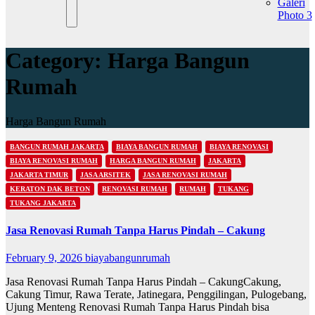
Galeri
Photo 3
Category:
Harga Bangun
Rumah
Harga Bangun Rumah
BANGUN RUMAH JAKARTA
BIAYA BANGUN RUMAH
BIAYA RENOVASI
BIAYA RENOVASI RUMAH
HARGA BANGUN RUMAH
JAKARTA
JAKARTA TIMUR
JASA ARSITEK
JASA RENOVASI RUMAH
KERATON DAK BETON
RENOVASI RUMAH
RUMAH
TUKANG
TUKANG JAKARTA
Jasa Renovasi Rumah Tanpa Harus Pindah – Cakung
February 9, 2026
biayabangunrumah
Jasa Renovasi Rumah Tanpa Harus Pindah – CakungCakung,
Cakung Timur, Rawa Terate, Jatinegara, Penggilingan, Pulogebang,
Ujung Menteng Renovasi Rumah Tanpa Harus Pindah bisa