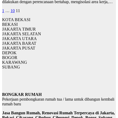
dilakukan dengan perencanaan bertahap, mengisolasi area kerja,…
Posts
1
…
10
11
pagination
KOTA BEKASI
BEKASI
JAKARTA TIMUR
JAKARTA SELATAN
JAKARTA UTARA
JAKARTA BARAT
JAKARTA PUSAT
DEPOK
BOGOR
KARAWANG
SUBANG
BONGKAR RUMAH
Pekerjaan pembongkaran rumah tua / lama untuk dibangun kembali
rumah baru
Jasa Bangun Rumah, Renovasi Rumah Terpercaya di Jakarta,
Bekasi, Cikarang, Cibubur, Cileungsi, Depok, Bogor
,
Subang,