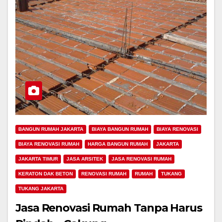
BANGUN RUMAH JAKARTA
BIAYA BANGUN RUMAH
BIAYA RENOVASI
BIAYA RENOVASI RUMAH
HARGA BANGUN RUMAH
JAKARTA
JAKARTA TIMUR
JASA ARSITEK
JASA RENOVASI RUMAH
KERATON DAK BETON
RENOVASI RUMAH
RUMAH
TUKANG
TUKANG JAKARTA
Jasa Renovasi Rumah Tanpa Harus