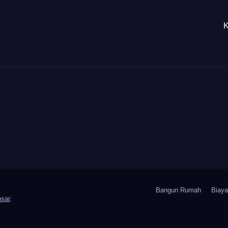
K
Bangun Rumah
Biay
sar
.