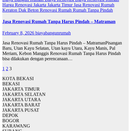
Harga Renovasi
Jakarta
Jakarta Timur
Jasa Renovasi Rumah
Keraton Dak Beton
Renovasi Rumah
Rumah
Tanpa Pindah
Jasa Renovasi Rumah Tanpa Harus Pindah – Matraman
February 8, 2026
biayabangunrumah
Jasa Renovasi Rumah Tanpa Harus Pindah – MatramanPisangan
Baru, Utan Kayu Selatan, Utan kayu Utara, Kayu Manis, Pal
Meriam, Kebon Manggis Renovasi Rumah Tanpa Harus Pindah
bisa dilakukan dengan perencanaan…
Posts
1
2
3
pagination
KOTA BEKASI
BEKASI
JAKARTA TIMUR
JAKARTA SELATAN
JAKARTA UTARA
JAKARTA BARAT
JAKARTA PUSAT
DEPOK
BOGOR
KARAWANG