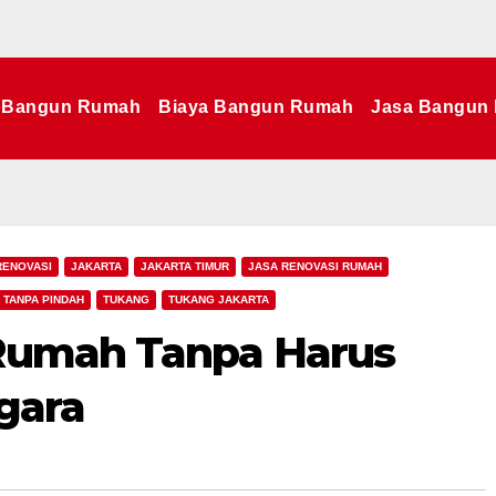
Bangun Rumah
Biaya Bangun Rumah
Jasa Bangun
RENOVASI
JAKARTA
JAKARTA TIMUR
JASA RENOVASI RUMAH
TANPA PINDAH
TUKANG
TUKANG JAKARTA
 Rumah Tanpa Harus
gara