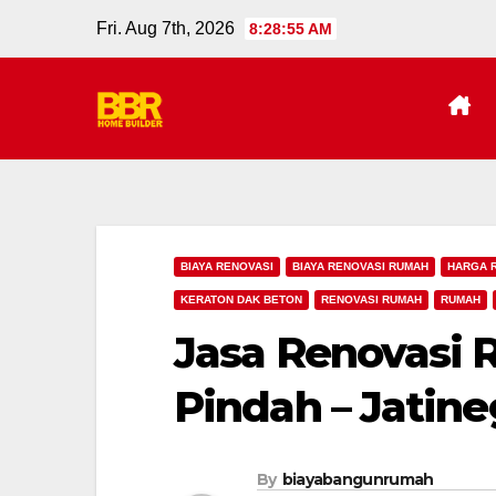
Skip
Fri. Aug 7th, 2026
8:28:56 AM
to
content
BIAYA RENOVASI
BIAYA RENOVASI RUMAH
HARGA 
KERATON DAK BETON
RENOVASI RUMAH
RUMAH
Jasa Renovasi
Pindah – Jatine
By
biayabangunrumah