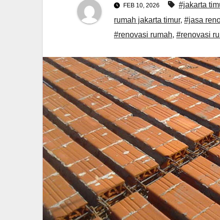
#jakarta tim
FEB 10, 2026
rumah jakarta timur
,
#jasa ren
#renovasi rumah
,
#renovasi r