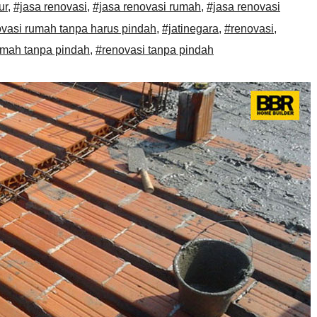
ur
,
#jasa renovasi
,
#jasa renovasi rumah
,
#jasa renovasi
ovasi rumah tanpa harus pindah
,
#jatinegara
,
#renovasi
,
umah tanpa pindah
,
#renovasi tanpa pindah