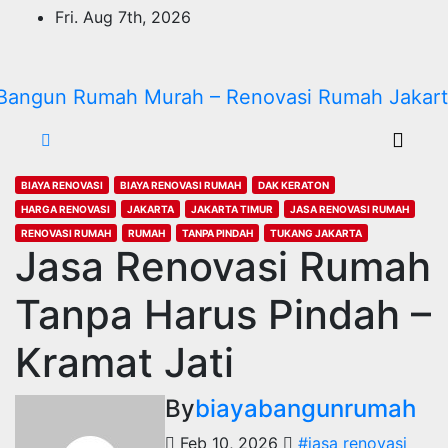
Skip
Fri. Aug 7th, 2026
to
content
BIAYA RENOVASI
BIAYA RENOVASI RUMAH
DAK KERATON
HARGA RENOVASI
JAKARTA
JAKARTA TIMUR
JASA RENOVASI RUMAH
RENOVASI RUMAH
RUMAH
TANPA PINDAH
TUKANG JAKARTA
Jasa Renovasi Rumah
Tanpa Harus Pindah –
Kramat Jati
By
biayabangunrumah
Feb 10, 2026
#jasa renovasi